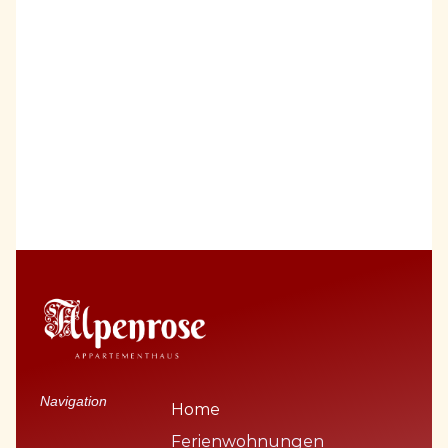
Appartmenthaus Alpenrose
Seit über 25 Jahren heißen wir, die Familie 
Weinert, unsere Gäste in der Alpenrose 
willkommen – in einem Haus, das ruhig aber 
zentral im malerischen Bergdorf Wallgau liegt 
und den Blick weit über Karwendel und 
Wetterstein öffnet. 
Hallenbad & Sauna im Haus
 – 
Wellnessbereich mit Pool, 
Sauna & Ruhezone für entspannte 
Stunden.
Freizeit für Groß & Klein
 – Fitnessraum, 
Tischtennis, Kicker, Spielplatz & Grillplatz.
Die Berge vor der Tür
 – Wanderwege & 
Loipe, Alpaka-Wanderungen und Golfplatz 
in unmittelbarer Nähe. 
Für weitere Touren gibt es eine 
Bushaltestelle direkt vor dem Haus. 
Über Uns
Kontakt
Navigation
Home
Ferienwohnungen